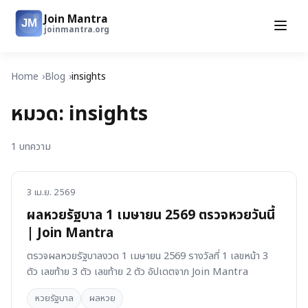
Join Mantra
JM
joinmantra.org
Home
Blog
insights
หมวด:
insights
1
บทความ
3 เม.ย. 2569
ผลหวยรัฐบาล 1 เมษายน 2569 ตรวจหวยวันนี้
| Join Mantra
ตรวจผลหวยรัฐบาลงวด 1 เมษายน 2569 รางวัลที่ 1 เลขหน้า 3
ตัว เลขท้าย 3 ตัว เลขท้าย 2 ตัว อัปเดตจาก Join Mantra
หวยรัฐบาล
ผลหวย