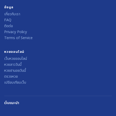
ข้อมูล
เกี่ยวกับเรา
FAQ
ติดต่อ
Privacy Policy
Terms of Service
หวยออนไลน์
เว็บหวยออนไลน์
หวยลาววันนี้
หวยฮานอยวันนี้
ตรวจหวย
เปรียบเทียบเว็บ
เว็บแนะนำ