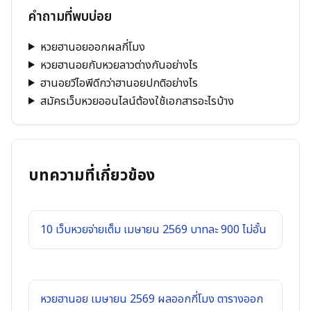
คำถามที่พบบ่อย
หวยฮานอยออกผลกี่โมง
หวยฮานอยกับหวยลาวต่างกันอย่างไร
ฮานอยวีไอพีดีกว่าฮานอยปกติอย่างไร
สมัครเว็บหวยออนไลน์ต้องใช้เอกสารอะไรบ้าง
บทความที่เกี่ยวข้อง
10 เว็บหวยจ่ายเต็ม เมษายน 2569 บาทละ 900 ไม่อั้น
หวยฮานอย เมษายน 2569 ผลออกกี่โมง ตารางออก