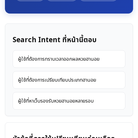
Search Intent ที่หน้านี้ตอบ
ผู้ใช้ที่ต้องการทราบเวลาออกผลหวยฮานอย
ผู้ใช้ที่ต้องการเปรียบเทียบประเภทฮานอย
ผู้ใช้ที่หาเว็บรองรับหวยฮานอยหลายรอบ