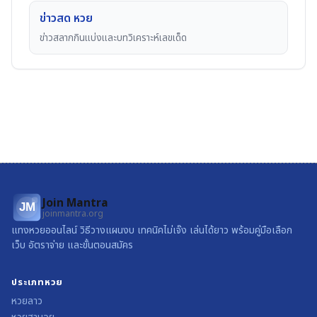
ข่าวสด หวย
ข่าวสลากกินแบ่งและบทวิเคราะห์เลขเด็ด
Join Mantra
JM
joinmantra.org
แทงหวยออนไลน์ วิธีวางแผนงบ เทคนิคไม่เจ๊ง เล่นได้ยาว พร้อมคู่มือเลือก
เว็บ อัตราจ่าย และขั้นตอนสมัคร
ประเภทหวย
หวยลาว