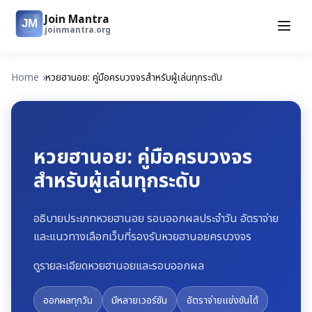
Join Mantra
JM
joinmantra.org
Home
หวยฮานอย: คู่มือครบวงจรสำหรับผู้เล่นทุกระดับ
หวยฮานอย: คู่มือครบวงจร
สำหรับผู้เล่นทุกระดับ
อธิบายประเภทหวยฮานอย รอบออกผลประจำวัน อัตราจ่าย
และแนวทางเลือกเว็บที่รองรับหวยฮานอยครบวงจร
ดูรายละเอียดหวยฮานอยและรอบออกผล
ออกผลทุกวัน
มีหลายเวอร์ชัน
อัตราจ่ายแข่งขันได้