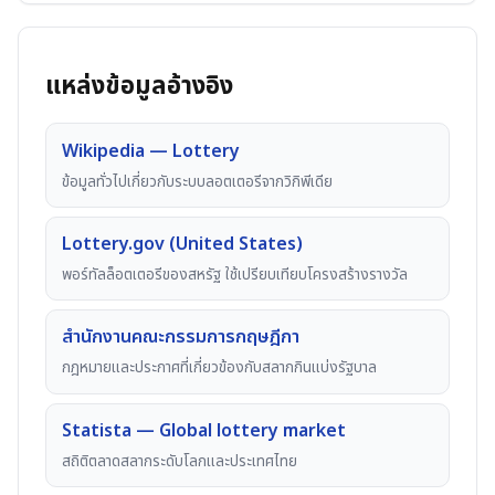
แหล่งข้อมูลอ้างอิง
Wikipedia — Lottery
ข้อมูลทั่วไปเกี่ยวกับระบบลอตเตอรีจากวิกิพีเดีย
Lottery.gov (United States)
พอร์ทัลล็อตเตอรีของสหรัฐ ใช้เปรียบเทียบโครงสร้างรางวัล
สำนักงานคณะกรรมการกฤษฎีกา
กฎหมายและประกาศที่เกี่ยวข้องกับสลากกินแบ่งรัฐบาล
Statista — Global lottery market
สถิติตลาดสลากระดับโลกและประเทศไทย