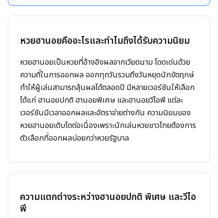
หวยฮานอยคืออะไรและทำไมถึงได้รับความนิยม
หวยฮานอยเป็นหวยที่อ้างอิงผลจากเวียดนาม โดดเด่นด้วย
ความถี่ในการออกผล ออกทุกวันรวมถึงวันหยุดนักขัตฤกษ์
ทำให้ผู้เล่นสามารถลุ้นผลได้ตลอดปี มีหลายเวอร์ชันให้เลือก
ได้แก่ ฮานอยปกติ ฮานอยพิเศษ และฮานอยวีไอพี แต่ละ
เวอร์ชันมีเวลาออกผลและอัตราจ่ายต่างกัน ความนิยมของ
หวยฮานอยเติบโตต่อเนื่องเพราะนักเล่นหวยชาวไทยต้องการ
ตัวเลือกที่ออกผลบ่อยกว่าหวยรัฐบาล
ความแตกต่างระหว่างฮานอยปกติ พิเศษ และวีไอ
พี