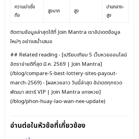
ความน่าเชื่อ
ปานกลาง-
สูงมาก
สูง
ถือ
สูง
ติดตามข้อมูลล่าสุดได้ที่ Join Mantra เราอัปเดตข้อมูล
ใหม่ๆ อย่างสม่ำเสมอ
## Related reading - [เปรียบเทียบ 5 เว็บหวยออนไลน์
อัตราจ่ายดีที่สุด มี.ค. 2569 | Join Mantra]
(/blog/compare-5-best-lottery-sites-payout-
march-2569) - [ผลหวยลาว วันนี้ล่าสุด อัปเดตทุกงวด
พัฒนา สตาร์ VIP | Join Mantra แทงหวย]
(/blog/phon-huay-lao-wan-nee-update)
อ่านต่อในหัวข้อที่เกี่ยวข้อง