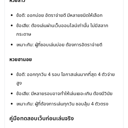
หวยลาว
ข้อดี: ออกบ่อย อัตราจ่ายดี มีหลายชนิดให้เลือก
ข้อเสีย: ต้องเล่นผ่านเว็บออนไลน์เท่านั้น ไม่มีสลาก
กระดาษ
เหมาะกับ: ผู้ที่ชอบเล่นบ่อย ต้องการอัตราจ่ายดี
หวยฮานอย
ข้อดี: ออกทุกวัน 4 รอบ โอกาสเล่นมากที่สุด 4 ตัวจ่าย
สูง
ข้อเสีย: มีหลายรอบอาจทำให้เล่นเยอะเกิน ต้องมีวินัย
เหมาะกับ: ผู้ที่ต้องการเล่นทุกวัน ชอบลุ้น 4 ตัวตรง
คู่มือทดสอบเว็บก่อนเล่นจริง