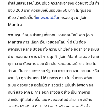
ถ้าเล่นหลายรอบในวันเดียว ควรกระจายงบ ตัวอย่างเช่น ถ้า
มีงบ 200 บาท ควรแบ่งเป็นรอบละ 50 บาท ไม่ทุ่มรอบ
เดียว สำหรับเว็บที่
แทงหวยไม่อั้น
ทุกรอบ ดูจาก Join
Mantra
## สรุป ข้อมูล สำคัญ เกี่ยวกับ หวยออนไลน์ จาก Join
Mantra การ เลือก เว็บหวยออนไลน์ ที่ ดี นั้น ต้อง
พิจารณา หลาย ปัจจัย ทั้ง ความ น่าเชื่อถือ อัตรา จ่าย ระบบ
ฝาก ถอน และ การ บริการ ลูกค้า Join Mantra ตอบ โจทย์
ทุก ความ ต้องการ ของ นัก เล่น หวยออนไลน์ ชาว ไทย ไม่
ว่า จะ เป็น การ แทงหวย รัฐบาล หวย ลาว หวย ฮานอย หรือ
หวย หุ้น ทุก ประเภท มี ให้ บริการ ครบ ใน ที่ เดียว พร้อม
ระบบ ตรวจหวย อัตโนมัติ ที่ รวดเร็ว แม่นยำ อัพเดท ผล
ทันที หลัง จาก มี การ ออก รางวัล อย่าง เป็น ทางการ
สำหรับ ผู้ที่ สนใจ เริ่ม เล่น หวยออนไลน์ สามารถ สมัคร
สมาชิก ได้ ฟรี ไม่ มี ค่า ใช้จ่าย เริ่มต้น แทงหวย ขั้น ต่ำ