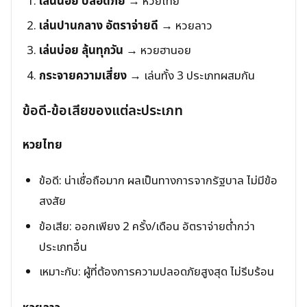
เล่นน้อย ปลอดภัย
→ หวยไทย
เล่นปานกลาง อัตราจ่ายดี
→ หวยลาว
เล่นบ่อย ลุ้นทุกวัน
→ หวยฮานอย
กระจายความเสี่ยง
→ เล่นทั้ง 3 ประเภทผสมกัน
ข้อดี-ข้อเสียของแต่ละประเภท
หวยไทย
ข้อดี: น่าเชื่อถือมาก ผลเป็นทางการจากรัฐบาล ไม่มีข้อ
สงสัย
ข้อเสีย: ออกเพียง 2 ครั้ง/เดือน อัตราจ่ายต่ำกว่า
ประเภทอื่น
เหมาะกับ: ผู้ที่ต้องการความปลอดภัยสูงสุด ไม่รีบร้อน