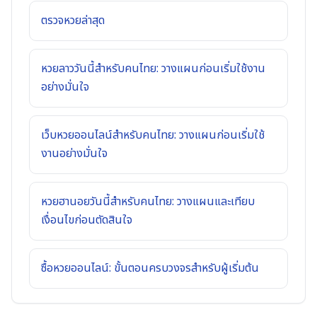
ตรวจหวยล่าสุด
หวยลาววันนี้สำหรับคนไทย: วางแผนก่อนเริ่มใช้งาน
อย่างมั่นใจ
เว็บหวยออนไลน์สำหรับคนไทย: วางแผนก่อนเริ่มใช้
งานอย่างมั่นใจ
หวยฮานอยวันนี้สำหรับคนไทย: วางแผนและเทียบ
เงื่อนไขก่อนตัดสินใจ
ซื้อหวยออนไลน์: ขั้นตอนครบวงจรสำหรับผู้เริ่มต้น