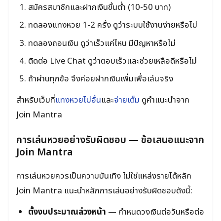
สมัครสมาชิกและฝากเงินขั้นต่ำ (10-50 บาท)
ทดลองแทงหวย 1-2 ครั้ง ดูว่าระบบใช้งานง่ายหรือไม่
ทดลองถอนเงิน ดูว่าเร็วแค่ไหน มีปัญหาหรือไม่
ติดต่อ Live Chat ดูว่าตอบเร็วและช่วยเหลือดีหรือไม่
ถ้าผ่านทุกข้อ จึงค่อยฝากเงินเพิ่มเพื่อเล่นจริง
สำหรับเว็บที่
แทงหวยไม่อั้น
และ
จ่ายเต็ม
ดูคำแนะนำจาก
Join Mantra
การเล่นหวยอย่างรับผิดชอบ — ข้อเสนอแนะจาก
Join Mantra
การเล่นหวยควรเป็นความบันเทิง ไม่ใช่แหล่งรายได้หลัก
Join Mantra แนะนำหลักการเล่นอย่างรับผิดชอบดังนี้:
ตั้งงบประมาณล่วงหน้า
— กำหนดวงเงินต่อวันหรือต่อ