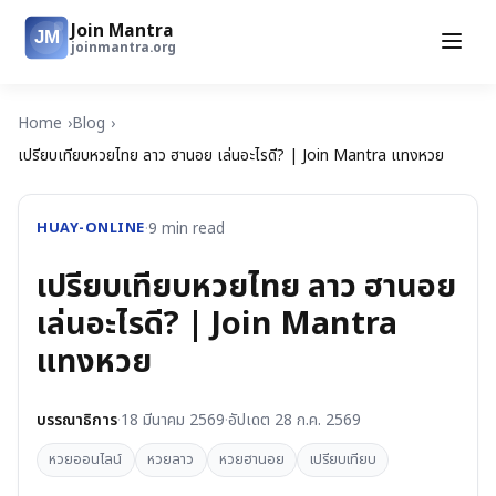
Join Mantra
JM
joinmantra.org
Home
Blog
เปรียบเทียบหวยไทย ลาว ฮานอย เล่นอะไรดี? | Join Mantra แทงหวย
HUAY-ONLINE
·
9
min read
เปรียบเทียบหวยไทย ลาว ฮานอย
เล่นอะไรดี? | Join Mantra
แทงหวย
บรรณาธิการ
·
18 มีนาคม 2569
·
อัปเดต
28 ก.ค. 2569
หวยออนไลน์
หวยลาว
หวยฮานอย
เปรียบเทียบ