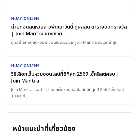
HUAY-ONLINE
ถ่ายทอดสดหวยลาวพัฒนาวันนี้ ดูผลสด ตารางออกรางวัล
| Join Mantra แทงหวย
คู่มือถ่ายทอดสดหวยลาวพัฒนาวันนี้จาก Join Mantra อัปเดตล่าสุด
...
HUAY-ONLINE
วิธีเลือกเว็บหวยออนไลน์ที่ดีที่สุด 2569 เช็คลิสต์ครบ |
Join Mantra
Join Mantra แนะนำ: วิธีเลือกเว็บหวยออนไลน์ที่ดีที่สุดปี 2569 เช็คลิสต์
10 ข้อ ก่
...
หน้าแนะนำที่เกี่ยวข้อง