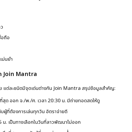
าว
่อถือ
แม่นยำ
จาก Join Mantra
 แต่ละชนิดมีจุดเด่นต่างกัน Join Mantra สรุปข้อมูลสำคัญ:
อที่สุด ออก จ./พ./ศ. เวลา 20:30 น. มีถ่ายทอดสดให้ดู
ู้ที่ต้องการเล่นทุกวัน อัตราจ่ายดี
น. เป็นทางเลือกในวันที่ลาวพัฒนาไม่ออก