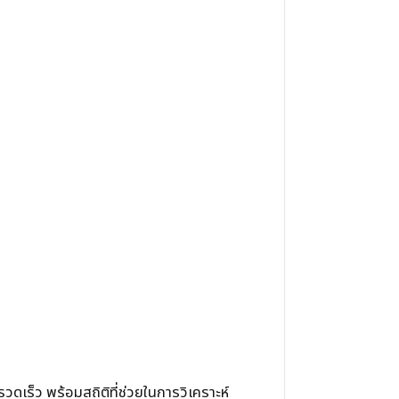
เร็ว พร้อมสถิติที่ช่วยในการวิเคราะห์