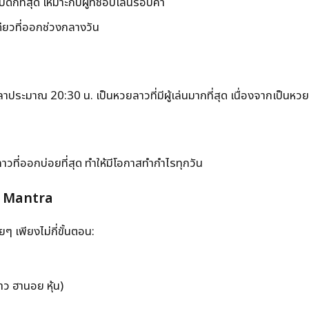
กที่สุด เหมาะกับผู้ที่ชอบเล่นรอบค่ำ
ยวที่ออกช่วงกลางวัน
ลาประมาณ 20:30 น. เป็นหวยลาวที่มีผู้เล่นมากที่สุด เนื่องจากเป็
ที่ออกบ่อยที่สุด ทำให้มีโอกาสทำกำไรทุกวัน
n Mantra
เพียงไม่กี่ขั้นตอน:
ว ฮานอย หุ้น)