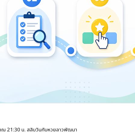
ะมาณ 21:30 น. สลับวันกับหวยลาวพัฒนา