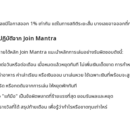
ะเลขมีโอกาสออก 1% เท่ากัน แต่ในทางสถิติระยะสั้น บางเลขอาจออกถี่ก
ฏิบัติจาก Join Mantra
รายได้หลัก Join Mantra แนะนำหลักการเล่นอย่างรับผิดชอบดังนี้:
อวันหรือต่อเดือน เมื่อหมดแล้วหยุดทันที ไม่เพิ่มเงินเด็ดขาด การกำ
 ค่าอาหาร ค่าเล่าเรียน หรือเงินออม มาเล่นหวย ใช้เฉพาะเงินที่พร้อมจะส
ริด หรือกดดันจากการเล่น ให้หยุดพักทันที
อ "แก้มือ" เป็นข้อผิดพลาดที่ร้ายแรงที่สุด ยอมรับผลและหยุด
างวัลที่ได้ สรุปท้ายเดือน เพื่อรู้ว่ากำไรหรือขาดทุนเท่าไหร่