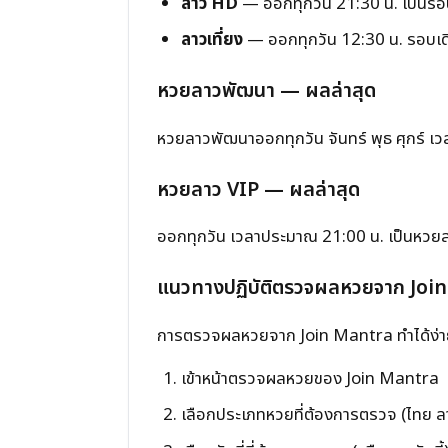
ลาว HD
— ออกทุกวัน 21:30 น. เป็นรอบดึ
ลาวเที่ยง
— ออกทุกวัน 12:30 น. รอบเดี
หวยลาวพัฒนา — ผลล่าสุด
หวยลาวพัฒนาออกทุกวัน จันทร์ พุธ ศุกร์ เว
หวยลาว VIP — ผลล่าสุด
ออกทุกวัน เวลาประมาณ 21:00 น. เป็นหวยลาว
แนวทางปฏิบัติตรวจผลหวยจาก Joi
การตรวจผลหวยจาก Join Mantra ทำได้ง่ายๆ 
เข้าหน้าตรวจผลหวยของ Join Mantra
เลือกประเภทหวยที่ต้องการตรวจ (ไทย ลา