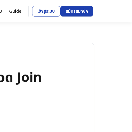
ยบ
Guide
เข้าสู่ระบบ
สมัครสมาชิก
งวด Join