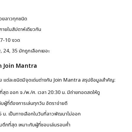
หวยลาวทุกชนิด
ยในสัปดาห์เดียวกัน
 7-10 งวด
, 24, 35 มักถูกเลือกเยอะ
จาก Join Mantra
 แต่ละชนิดมีจุดเด่นต่างกัน Join Mantra สรุปข้อมูลสำคัญ:
อที่สุด ออก จ./พ./ศ. เวลา 20:30 น. มีถ่ายทอดสดให้ดู
ู้ที่ต้องการเล่นทุกวัน อัตราจ่ายดี
น. เป็นทางเลือกในวันที่ลาวพัฒนาไม่ออก
กที่สุด เหมาะกับผู้ที่ชอบเล่นรอบค่ำ