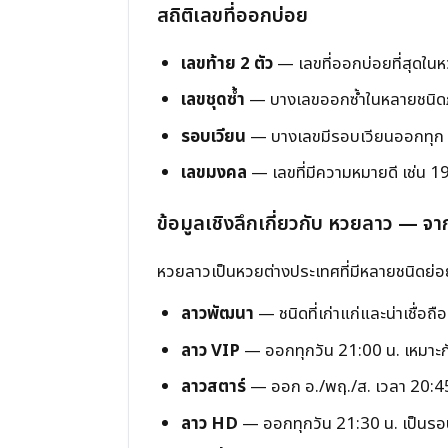
สถิติเลขที่ออกบ่อย
เลขท้าย 2 ตัว
— เลขที่ออกบ่อยที่สุดใน
เลขชุดซ้ำ
— บางเลขออกซ้ำในหลายชนิดภา
รอบเวียน
— บางเลขมีรอบเวียนออกทุก
เลขมงคล
— เลขที่มีความหมายดี เช่น 19
ข้อมูลเชิงลึกเกี่ยวกับ หวยลาว — 
หวยลาวเป็นหวยต่างประเทศที่มีหลายชนิดย่อย
ลาวพัฒนา
— ชนิดที่เก่าแก่และน่าเชื่อถื
ลาว VIP
— ออกทุกวัน 21:00 น. เหมาะกับผ
ลาวสตาร์
— ออก อ./พฤ./ส. เวลา 20:45 
ลาว HD
— ออกทุกวัน 21:30 น. เป็นรอบดึ