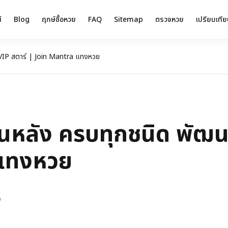
์
Blog
ฤกษ์ซื้อหวย
FAQ
Sitemap
ตรวจหวย
เปรียบเที
 VIP สตาร์ | Join Mantra แทงหวย
นหลัง ครบทุกชนิด พัฒน
แทงหวย
9