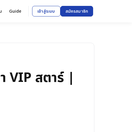
ยบ
Guide
เข้าสู่ระบบ
สมัครสมาชิก
า VIP สตาร์ |