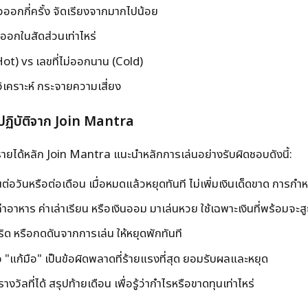
วออกกี่ครั้ง จัดเรียงจากมากไปน้อย
่ำ ออกในสัดส่วนเท่าไหร่
ot) vs เลขที่ไม่ออกนาน (Cold)
เคราะห์ กระจายความเสี่ยง
ฏิบัติจาก Join Mantra
รายได้หลัก Join Mantra แนะนำหลักการเล่นอย่างรับผิดชอบดังนี้:
อวันหรือต่อเดือน เมื่อหมดแล้วหยุดทันที ไม่เพิ่มเงินเด็ดขาด การกำ
 ค่าอาหาร ค่าเล่าเรียน หรือเงินออม มาเล่นหวย ใช้เฉพาะเงินที่พร้อมจะส
ริด หรือกดดันจากการเล่น ให้หยุดพักทันที
อ "แก้มือ" เป็นข้อผิดพลาดที่ร้ายแรงที่สุด ยอมรับผลและหยุด
างวัลที่ได้ สรุปท้ายเดือน เพื่อรู้ว่ากำไรหรือขาดทุนเท่าไหร่