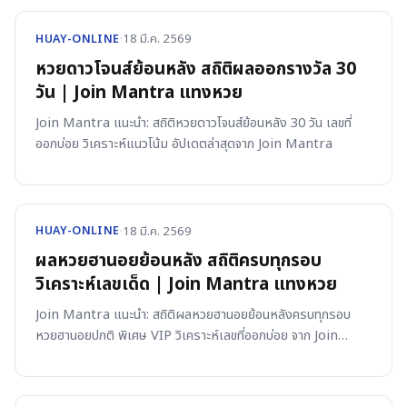
·
18 มี.ค. 2569
HUAY-ONLINE
หวยดาวโจนส์ย้อนหลัง สถิติผลออกรางวัล 30
วัน | Join Mantra แทงหวย
Join Mantra แนะนำ: สถิติหวยดาวโจนส์ย้อนหลัง 30 วัน เลขที่
ออกบ่อย วิเคราะห์แนวโน้ม อัปเดตล่าสุดจาก Join Mantra
·
18 มี.ค. 2569
HUAY-ONLINE
ผลหวยฮานอยย้อนหลัง สถิติครบทุกรอบ
วิเคราะห์เลขเด็ด | Join Mantra แทงหวย
Join Mantra แนะนำ: สถิติผลหวยฮานอยย้อนหลังครบทุกรอบ
หวยฮานอยปกติ พิเศษ VIP วิเคราะห์เลขที่ออกบ่อย จาก Join
Mantra