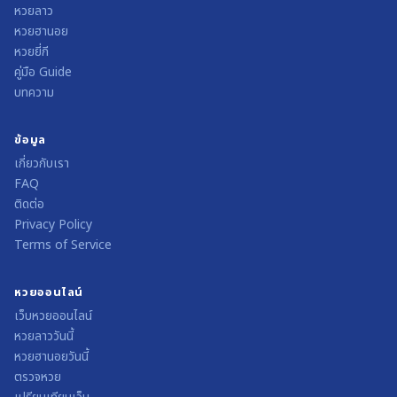
หวยลาว
หวยฮานอย
หวยยี่กี
คู่มือ Guide
บทความ
ข้อมูล
เกี่ยวกับเรา
FAQ
ติดต่อ
Privacy Policy
Terms of Service
หวยออนไลน์
เว็บหวยออนไลน์
หวยลาววันนี้
หวยฮานอยวันนี้
ตรวจหวย