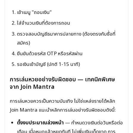
เข้าเมนู "ถอนเงิน"
ใส่จำนวนเงินที่ต้องการถอน
ตรวจสอบบัญชีธนาคารปลายทาง (ต้องตรงกับชื่อที่
สมัคร)
ยืนยันด้วยรหัส OTP หรือรหัสผ่าน
รอเงินเข้าบัญชี (ปกติ 1-15 นาที)
การเล่นหวยอย่างรับผิดชอบ — เทคนิคพิเศษ
จาก Join Mantra
การเล่นหวยควรเป็นความบันเทิง ไม่ใช่แหล่งรายได้หลัก
Join Mantra แนะนำหลักการเล่นอย่างรับผิดชอบดังนี้:
ตั้งงบประมาณล่วงหน้า
— กำหนดวงเงินต่อวันหรือต่อ
เดือน เมื่อหมดแล้วหยุดทันที ไม่เพิ่มเงินเด็ดขาด การ