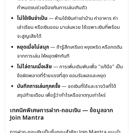
กำหนดงบช่วยป้องกันการเล่นเกินตัว
ไม่ใช้เงินจำเป็น
— ห้ามใช้เงินค่าเช่าบ้าน ค่าอาหาร ค่า
เล่าเรียน หรือเงินออม มาเล่นหวย ใช้เฉพาะเงินที่พร้อม
จะสูญเสียได้
หยุดเมื่อไม่สนุก
— ถ้ารู้สึกเครียด หงุดหริด หรือกดดัน
จากการเล่น ให้หยุดพักทันที
ไม่ไล่ตามเมื่อเสีย
— การเพิ่มเดิมพันเพื่อ "แก้มือ" เป็น
ข้อผิดพลาดที่ร้ายแรงที่สุด ยอมรับผลและหยุด
บันทึกการเล่นทุกครั้ง
— จดเงินที่ใช้และรางวัลที่ได้
สรุปท้ายเดือน เพื่อรู้ว่ากำไรหรือขาดทุนเท่าไหร่
เทคนิคพิเศษการฝาก-ถอนเงิน — ข้อมูลจาก
Join Mantra
การฝาก-ถอนเงินเป็นขั้นตอนสำคัญ Join Mantra แนะนำ