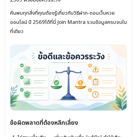
2569 พร้อมข้อควรระวัง
ค้นพบทุกสิ่งที่คุณต้องรู้เกี่ยวกับวิธีฝาก-ถอนเว็บหวย
ออนไลน์ ปี 2569ได้ที่นี่ Join Mantra รวมข้อมูลครบจบใน
ที่เดียว
ข้อผิดพลาดที่ต้องหลีกเลี่ยง