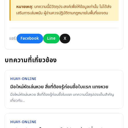
หมายเหตุ:
บทความนี้มีวัตถุประสงค์เพื่อให้ข้อมูลเท่านั้น ไม่ได้ส่ง
เสริมการเล่นพนัน ผู้อ่านควรปฏิบัติตามกฎหมายในพื้นที่ของตน
แชร์:
Facebook
Line
X
บทความที่เกี่ยวข้อง
HUAY-ONLINE
มือใหม่หัดเล่นหวย สิ่งที่ต้องรู้ก่อนซื้อใบแรก แทงหวย
มือใหม่หัดเล่นหวย สิ่งที่ต้องรู้ก่อนซื้อใบแรก บทความนี้สรุปประเด็นสำคัญ
เกี่ยวกับ
...
HUAY-ONLINE