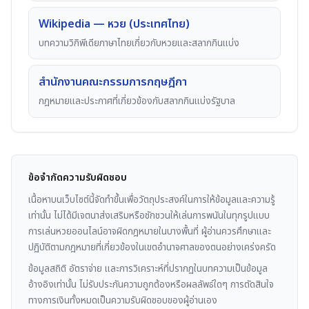
Wikipedia — หวย (ประเทศไทย)
บทความวิกิพีเดียภาษาไทยเกี่ยวกับหวยและสลากกินแบ่ง
สำนักงานคณะกรรมการกฤษฎีกา
กฎหมายและประกาศที่เกี่ยวข้องกับสลากกินแบ่งรัฐบาล
ข้อจำกัดความรับผิดชอบ
เนื้อหาบนเว็บไซต์นี้จัดทำขึ้นเพื่อวัตถุประสงค์ในการให้ข้อมูลและความรู้
เท่านั้น ไม่ได้มีเจตนาส่งเสริมหรือชักชวนให้เล่นการพนันในทุกรูปแบบ
การเล่นหวยออนไลน์อาจผิดกฎหมายในบางพื้นที่ ผู้อ่านควรศึกษาและ
ปฏิบัติตามกฎหมายที่เกี่ยวข้องในเขตอำนาจศาลของตนอย่างเคร่งครัด
ข้อมูลสถิติ อัตราจ่าย และการวิเคราะห์ที่ปรากฏในบทความเป็นข้อมูล
อ้างอิงเท่านั้น ไม่รับประกันความถูกต้องหรือผลลัพธ์ใดๆ การตัดสินใจ
ทางการเงินทั้งหมดเป็นความรับผิดชอบของผู้อ่านเอง