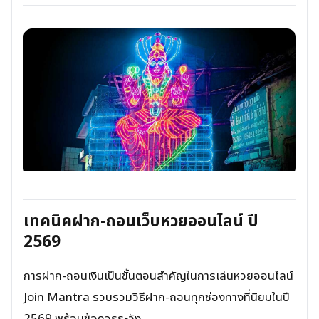
เทคนิคฝาก-ถอนเว็บหวยออนไลน์ ปี
2569
การฝาก-ถอนเงินเป็นขั้นตอนสำคัญในการเล่นหวยออนไลน์
Join Mantra รวบรวมวิธีฝาก-ถอนทุกช่องทางที่นิยมในปี