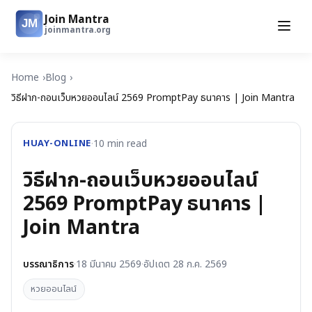
Join Mantra
JM
joinmantra.org
Home
Blog
วิธีฝาก-ถอนเว็บหวยออนไลน์ 2569 PromptPay ธนาคาร | Join Mantra
HUAY-ONLINE
·
10
min read
วิธีฝาก-ถอนเว็บหวยออนไลน์
2569 PromptPay ธนาคาร |
Join Mantra
บรรณาธิการ
·
18 มีนาคม 2569
·
อัปเดต
28 ก.ค. 2569
หวยออนไลน์